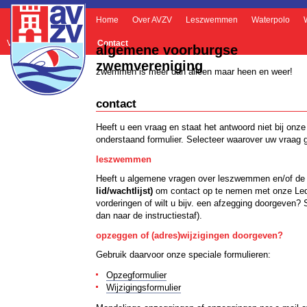
Home
Over AVZV
Leszwemmen
Waterpolo
Veelgestelde vragen
Contact
algemene voorburgse
zwemvereniging
zwemmen is meer dan alleen maar heen en weer!
contact
Heeft u een vraag en staat het antwoord niet bij onz
onderstaand formulier. Selecteer waarover uw vraag g
leszwemmen
Heeft u algemene vragen over leszwemmen en/of de 
lid/wachtlijst)
om contact op te nemen met onze Lede
vorderingen of wilt u bijv. een afzegging doorgeven?
dan naar de instructiestaf).
opzeggen of (adres)wijzigingen doorgeven?
Gebruik daarvoor onze speciale formulieren:
Opzegformulier
Wijzigingsformulier